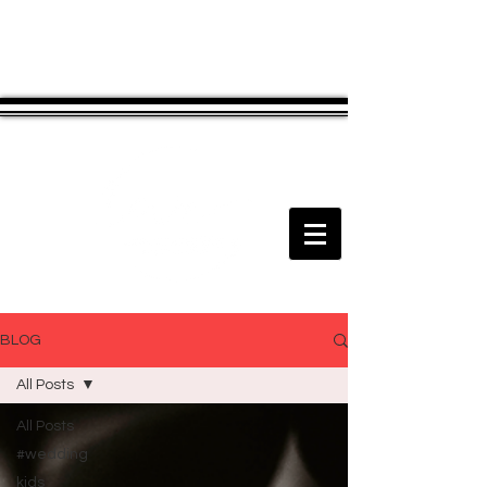
BLOG
All Posts
All Posts
#wedding
kids