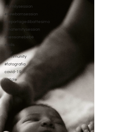
#familysession
#newbornsession
#reportagedibattesimo
#maternitysession
#sessionebebè
#kids
Your
Community
#fotografia
covid-19
natale